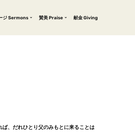
ジ Sermons
賛美 Praise
献金 Giving
れば、だれひとり父のみもとに来ることは