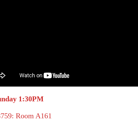
day 1:30PM
78759: Room A161